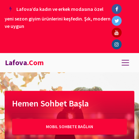
Lafova’da kadın ve erkek modasına özel
yeni sezon giyim ürünlerini keşfedin. Şık, modern
ve uygun
Lafova
.Com
Hemen Sohbet Başla
MOBIL SOHBETE BAĞLAN