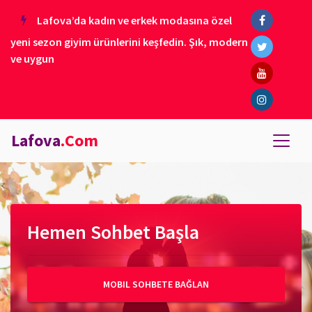
Lafova’da kadın ve erkek modasına özel
yeni sezon giyim ürünlerini keşfedin. Şık, modern
ve uygun
Lafova
.Com
Hemen Sohbet Başla
MOBIL SOHBETE BAĞLAN