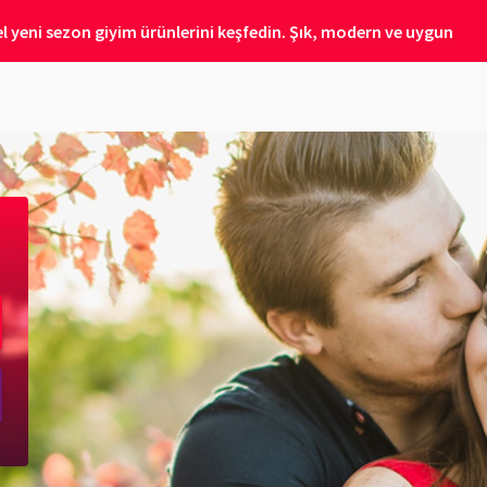
 yeni sezon giyim ürünlerini keşfedin. Şık, modern ve uygun