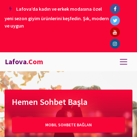
Lafova’da kadın ve erkek modasına özel
yeni sezon giyim ürünlerini keşfedin. Şık, modern
ve uygun
Lafova
.Com
Hemen Sohbet Başla
MOBIL SOHBETE BAĞLAN