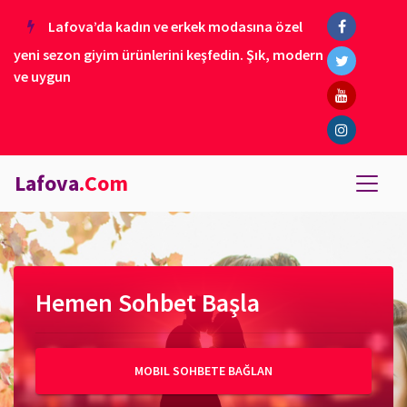
Lafova’da kadın ve erkek modasına özel
yeni sezon giyim ürünlerini keşfedin. Şık, modern
ve uygun
Lafova
.Com
Hemen Sohbet Başla
MOBIL SOHBETE BAĞLAN