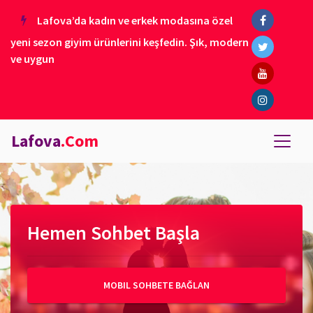
Lafova’da kadın ve erkek modasına özel
yeni sezon giyim ürünlerini keşfedin. Şık, modern
ve uygun
Lafova
.Com
Hemen Sohbet Başla
MOBIL SOHBETE BAĞLAN