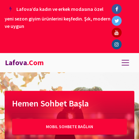
Lafova’da kadın ve erkek modasına özel
yeni sezon giyim ürünlerini keşfedin. Şık, modern
ve uygun
Lafova
.Com
Hemen Sohbet Başla
MOBIL SOHBETE BAĞLAN