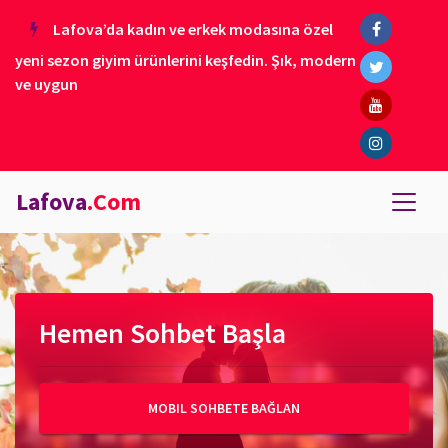
Lafova’da kadın ve erkek modasına özel
yeni sezon giyim ürünlerini keşfedin. Şık, modern
ve uygun
Lafova
.Com
Hemen Sohbet Başla
MOBIL SOHBETE BAĞLAN