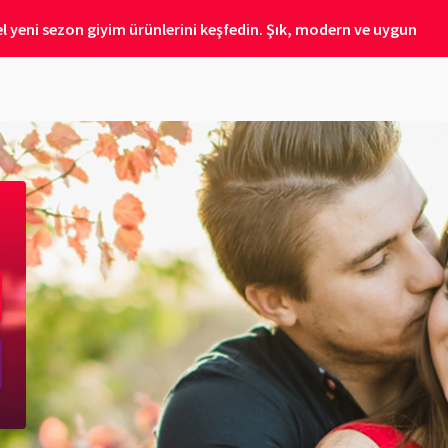
 yeni sezon giyim ürünlerini keşfedin. Şık, modern ve uygun