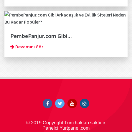
PembePanjur.com Gibi...
Devamını Gör
© 2019 Copyright Tüm hakları saklıdır.
Panelci Yurtpanel.com