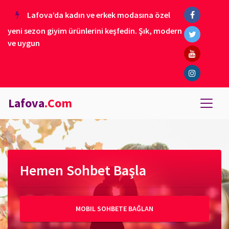
Lafova’da kadın ve erkek modasına özel
yeni sezon giyim ürünlerini keşfedin. Şık, modern
ve uygun
Lafova
.Com
Hemen Sohbet Başla
MOBIL SOHBETE BAĞLAN