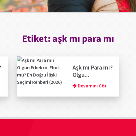
Etiket:
aşk mı para mı
?
Aşk mı Para mı?
Olgu...
Devamını Gör