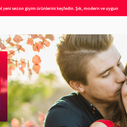
 yeni sezon giyim ürünlerini keşfedin. Şık, modern ve uygun