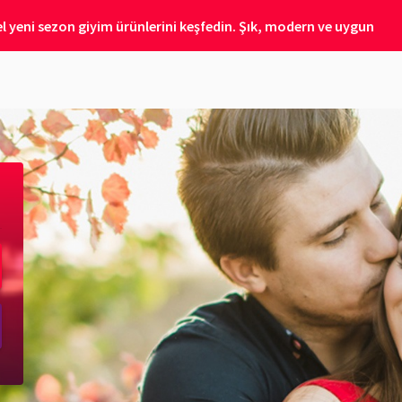
 yeni sezon giyim ürünlerini keşfedin. Şık, modern ve uygun