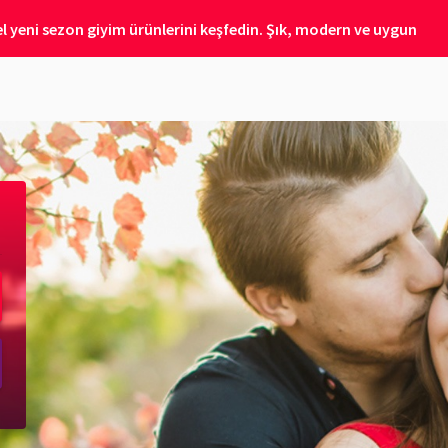
 yeni sezon giyim ürünlerini keşfedin. Şık, modern ve uygun