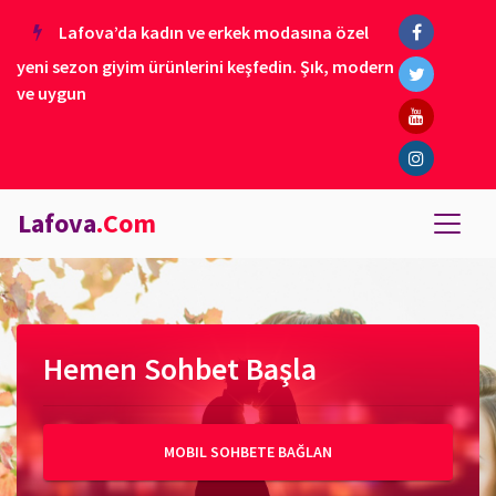
Lafova’da kadın ve erkek modasına özel
yeni sezon giyim ürünlerini keşfedin. Şık, modern
ve uygun
Lafova
.Com
Hemen Sohbet Başla
MOBIL SOHBETE BAĞLAN