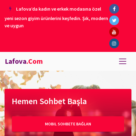
Lafova’da kadın ve erkek modasına özel
yeni sezon giyim ürünlerini keşfedin. Şık, modern
ve uygun
Lafova
.Com
Hemen Sohbet Başla
MOBIL SOHBETE BAĞLAN