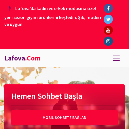
Lafova’da kadın ve erkek modasına özel
yeni sezon giyim ürünlerini keşfedin. Şık, modern
ve uygun
Lafova
.Com
Hemen Sohbet Başla
MOBIL SOHBETE BAĞLAN