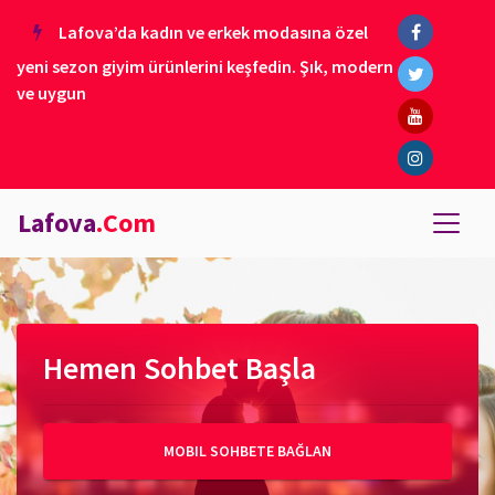
Lafova’da kadın ve erkek modasına özel
yeni sezon giyim ürünlerini keşfedin. Şık, modern
ve uygun
Lafova
.Com
Hemen Sohbet Başla
MOBIL SOHBETE BAĞLAN