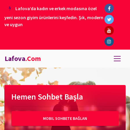
Lafova’da kadın ve erkek modasına özel
yeni sezon giyim ürünlerini keşfedin. Şık, modern
ve uygun
Lafova
.Com
Hemen Sohbet Başla
MOBIL SOHBETE BAĞLAN