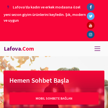
Lafova’da kadın ve erkek modasına özel
yeni sezon giyim ürünlerini keşfedin. Şık, modern
ve uygun
Lafova
.Com
Hemen Sohbet Başla
MOBIL SOHBETE BAĞLAN