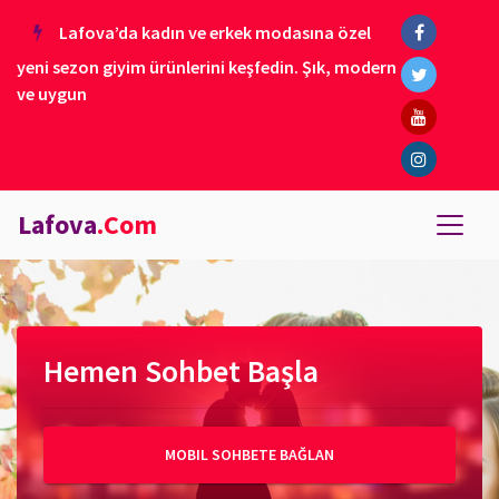
Lafova’da kadın ve erkek modasına özel
yeni sezon giyim ürünlerini keşfedin. Şık, modern
ve uygun
Lafova
.Com
Hemen Sohbet Başla
MOBIL SOHBETE BAĞLAN