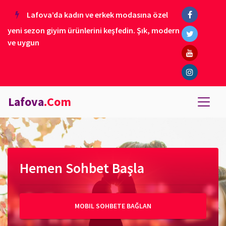
Lafova’da kadın ve erkek modasına özel
yeni sezon giyim ürünlerini keşfedin. Şık, modern
ve uygun
Lafova
.Com
Hemen Sohbet Başla
MOBIL SOHBETE BAĞLAN