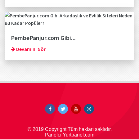
PembePanjur.com Gibi...
Devamını Gör
© 2019 Copyright Tüm hakları saklıdır.
Panelci Yurtpanel.com