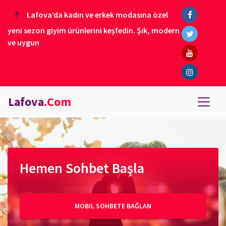
Lafova’da kadın ve erkek modasına özel
yeni sezon giyim ürünlerini keşfedin. Şık, modern
ve uygun
Lafova
.Com
Hemen Sohbet Başla
MOBIL SOHBETE BAĞLAN