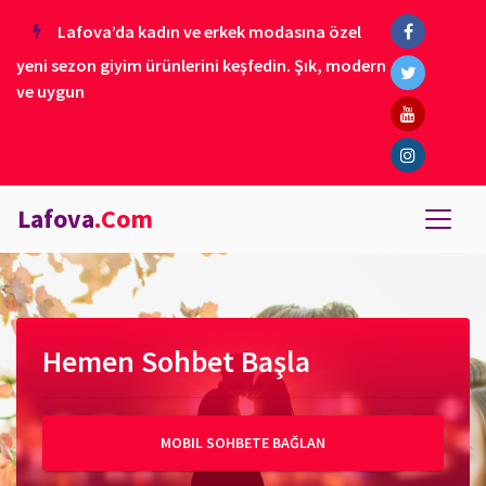
Lafova’da kadın ve erkek modasına özel
yeni sezon giyim ürünlerini keşfedin. Şık, modern
ve uygun
Lafova
.Com
Hemen Sohbet Başla
MOBIL SOHBETE BAĞLAN