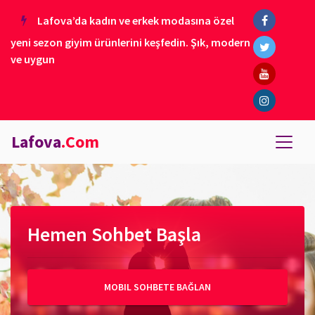
Lafova’da kadın ve erkek modasına özel
yeni sezon giyim ürünlerini keşfedin. Şık, modern
ve uygun
Lafova
.Com
Hemen Sohbet Başla
MOBIL SOHBETE BAĞLAN