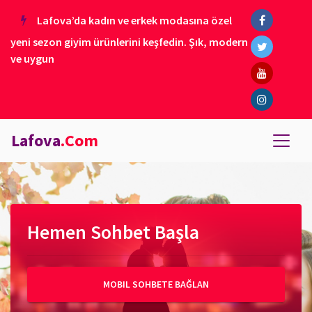
Lafova’da kadın ve erkek modasına özel
yeni sezon giyim ürünlerini keşfedin. Şık, modern
ve uygun
Lafova
.Com
Hemen Sohbet Başla
MOBIL SOHBETE BAĞLAN