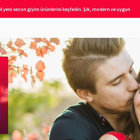
 yeni sezon giyim ürünlerini keşfedin. Şık, modern ve uygun