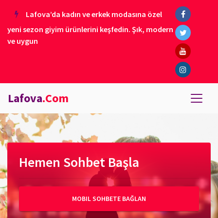
Lafova’da kadın ve erkek modasına özel
yeni sezon giyim ürünlerini keşfedin. Şık, modern
ve uygun
Lafova
.Com
Hemen Sohbet Başla
MOBIL SOHBETE BAĞLAN