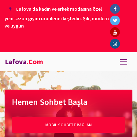
Lafova’da kadın ve erkek modasına özel
yeni sezon giyim ürünlerini keşfedin. Şık, modern
ve uygun
Lafova
.Com
Hemen Sohbet Başla
MOBIL SOHBETE BAĞLAN