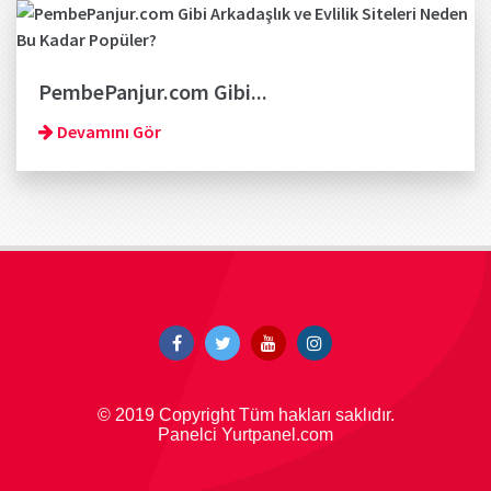
PembePanjur.com Gibi...
Devamını Gör
© 2019 Copyright Tüm hakları saklıdır.
Panelci Yurtpanel.com