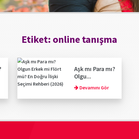
Etiket:
online tanışma
?
Aşk mı Para mı?
Olgu...
Devamını Gör