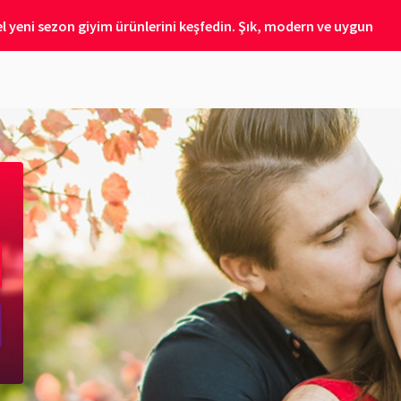
 yeni sezon giyim ürünlerini keşfedin. Şık, modern ve uygun