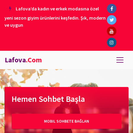
Lafova’da kadın ve erkek modasına özel
yeni sezon giyim ürünlerini keşfedin. Şık, modern
ve uygun
Lafova
.Com
Hemen Sohbet Başla
MOBIL SOHBETE BAĞLAN