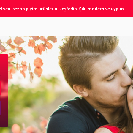
 yeni sezon giyim ürünlerini keşfedin. Şık, modern ve uygun