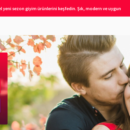
 yeni sezon giyim ürünlerini keşfedin. Şık, modern ve uygun