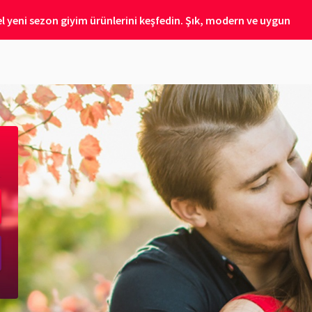
 yeni sezon giyim ürünlerini keşfedin. Şık, modern ve uygun