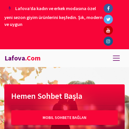
Lafova’da kadın ve erkek modasına özel
yeni sezon giyim ürünlerini keşfedin. Şık, modern
ve uygun
Lafova
.Com
Hemen Sohbet Başla
MOBIL SOHBETE BAĞLAN