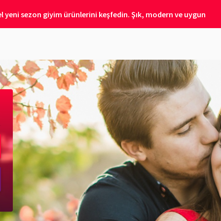
 yeni sezon giyim ürünlerini keşfedin. Şık, modern ve uygun