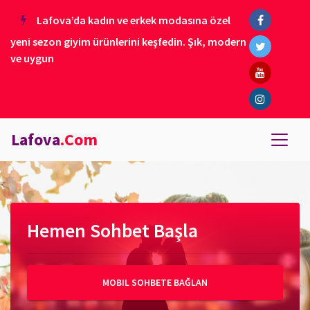
Lafova’da kadın ve erkek modasına özel
yeni sezon giyim ürünlerini keşfedin. Şık, modern
ve uygun
Lafova
.Com
Hemen Sohbet Başla
MOBIL SOHBETE BAĞLAN