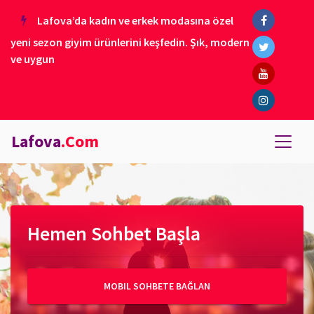
Lafova’da kadın ve erkek modasına özel
yeni sezon giyim ürünlerini keşfedin. Şık, modern
ve uygun
Lafova
.Com
Hemen Sohbet Başla
MOBIL SOHBETE BAĞLAN