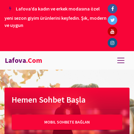
Lafova’da kadın ve erkek modasına özel
yeni sezon giyim ürünlerini keşfedin. Şık, modern
ve uygun
Lafova
.Com
Hemen Sohbet Başla
MOBIL SOHBETE BAĞLAN