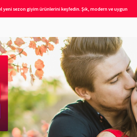
 yeni sezon giyim ürünlerini keşfedin. Şık, modern ve uygun