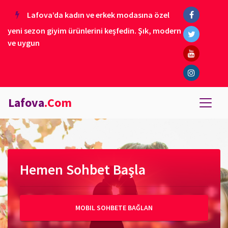
Lafova’da kadın ve erkek modasına özel
yeni sezon giyim ürünlerini keşfedin. Şık, modern
ve uygun
Lafova
.Com
Hemen Sohbet Başla
MOBIL SOHBETE BAĞLAN