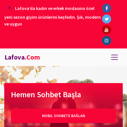
Lafova’da kadın ve erkek modasına özel
yeni sezon giyim ürünlerini keşfedin. Şık, modern
ve uygun
Lafova
.Com
Hemen Sohbet Başla
MOBIL SOHBETE BAĞLAN