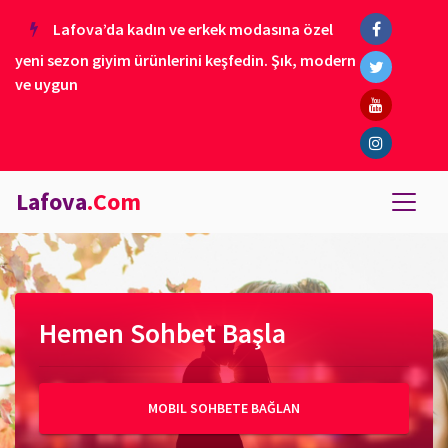
Lafova’da kadın ve erkek modasına özel
yeni sezon giyim ürünlerini keşfedin. Şık, modern
ve uygun
Lafova
.Com
Hemen Sohbet Başla
MOBIL SOHBETE BAĞLAN