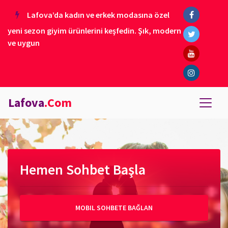
Lafova’da kadın ve erkek modasına özel
yeni sezon giyim ürünlerini keşfedin. Şık, modern
ve uygun
Lafova
.Com
Hemen Sohbet Başla
MOBIL SOHBETE BAĞLAN