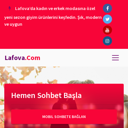
Lafova’da kadın ve erkek modasına özel
yeni sezon giyim ürünlerini keşfedin. Şık, modern
ve uygun
Lafova
.Com
Hemen Sohbet Başla
MOBIL SOHBETE BAĞLAN