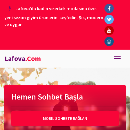
Lafova’da kadın ve erkek modasına özel
yeni sezon giyim ürünlerini keşfedin. Şık, modern
ve uygun
Lafova
.Com
Hemen Sohbet Başla
MOBIL SOHBETE BAĞLAN