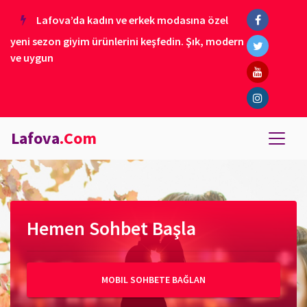
Lafova’da kadın ve erkek modasına özel
yeni sezon giyim ürünlerini keşfedin. Şık, modern
ve uygun
Lafova
.Com
Hemen Sohbet Başla
MOBIL SOHBETE BAĞLAN