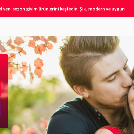
 yeni sezon giyim ürünlerini keşfedin. Şık, modern ve uygun