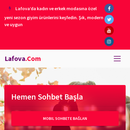
Lafova’da kadın ve erkek modasına özel
yeni sezon giyim ürünlerini keşfedin. Şık, modern
ve uygun
Lafova
.Com
Hemen Sohbet Başla
MOBIL SOHBETE BAĞLAN