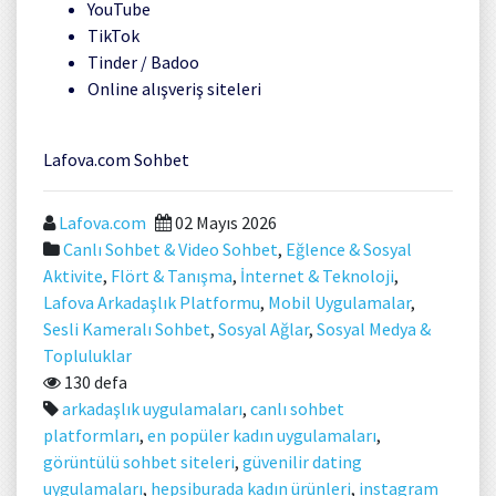
YouTube
TikTok
Tinder / Badoo
Online alışveriş siteleri
Lafova.com Sohbet
Lafova.com
02 Mayıs 2026
Canlı Sohbet & Video Sohbet
,
Eğlence & Sosyal
Aktivite
,
Flört & Tanışma
,
İnternet & Teknoloji
,
Lafova Arkadaşlık Platformu
,
Mobil Uygulamalar
,
Sesli Kameralı Sohbet
,
Sosyal Ağlar
,
Sosyal Medya &
Topluluklar
130 defa
arkadaşlık uygulamaları
,
canlı sohbet
platformları
,
en popüler kadın uygulamaları
,
görüntülü sohbet siteleri
,
güvenilir dating
uygulamaları
,
hepsiburada kadın ürünleri
,
instagram