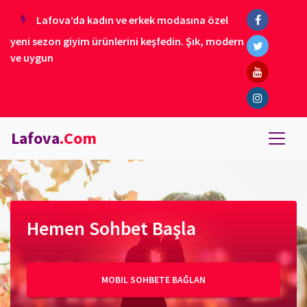
Lafova’da kadın ve erkek modasına özel
yeni sezon giyim ürünlerini keşfedin. Şık, modern
ve uygun
Lafova
.Com
Hemen Sohbet Başla
MOBIL SOHBETE BAĞLAN